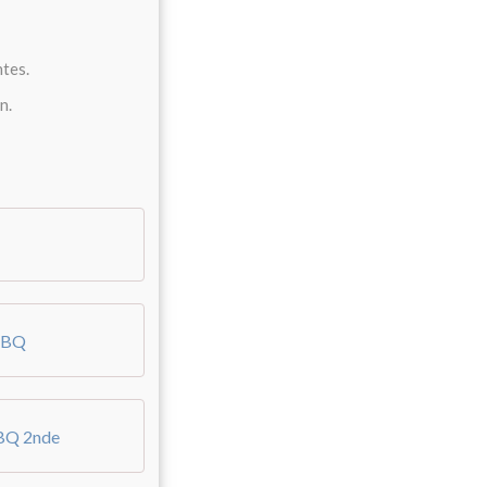
ntes.
in.
n BQ
 BQ 2nde