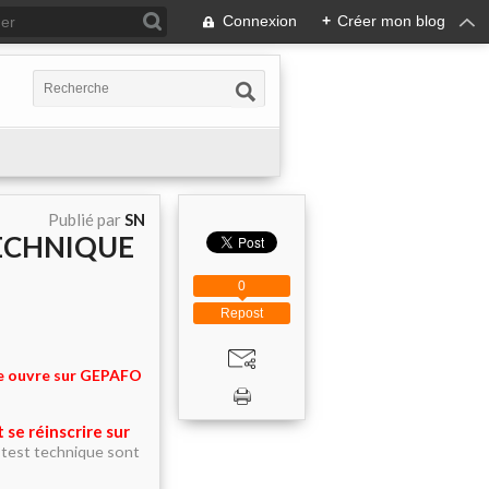
Connexion
+
Créer mon blog
Publié par
SN
TECHNIQUE
0
Repost
ue ouvre sur GEPAFO
t se
réinscrire sur
u test technique sont