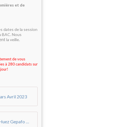
emières et de
es dates de la session
du BAC. Nous
ent
la veille.
ortement de vous
tées à 280 candidats sur
 jour!
ars Avril 2023
Modalités d'inscription TT Mars Alpe d'Huez Gepafo Montagne