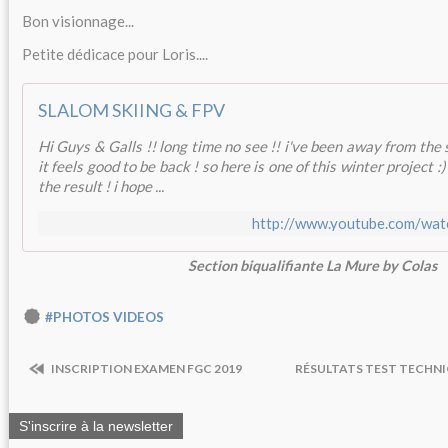
Bon visionnage...
Petite dédicace pour Loris....
SLALOM SKIING & FPV
Hi Guys & Galls !! long time no see !! i've been away from the s
it feels good to be back ! so here is one of this winter project :
the result ! i hope ...
http://www.youtube.com/wa
Section biqualifiante La Mure by Colas
#PHOTOS VIDEOS
INSCRIPTION EXAMEN FGC 2019
RÉSULTATS TEST TECHNIQ
S'inscrire à la newsletter