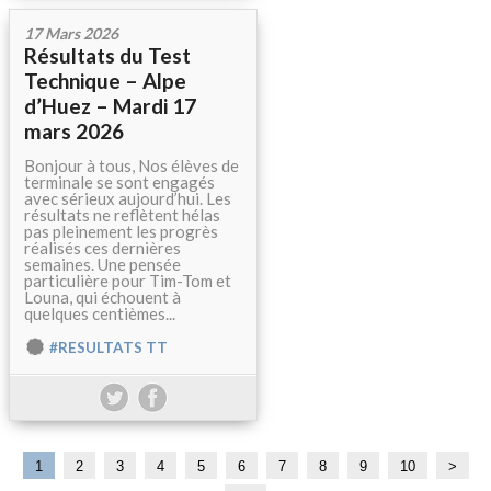
17 Mars 2026
Résultats du Test
Technique – Alpe
d’Huez – Mardi 17
mars 2026
Bonjour à tous, Nos élèves de
terminale se sont engagés
avec sérieux aujourd’hui. Les
résultats ne reflètent hélas
pas pleinement les progrès
réalisés ces dernières
semaines. Une pensée
particulière pour Tim-Tom et
Louna, qui échouent à
quelques centièmes...
#RESULTATS TT
1
2
3
4
5
6
7
8
9
10
>